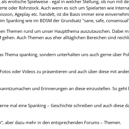
als erotische Spielweise - egal in welcher Stellung, ob nun mit d
Gerte oder Rohrstock. Auch wenn es sich um Spielarten wie Intern
sion, Ageplay etc. handelt, ist die Basis immer eine einvernehm
 im Spanking wie im BDSM der Grundsatz "sane, safe, consensual"
glichen Themen rund um unser Hauptthema auszutauschen. Dabei m
 gehen. Auch Themen aus eher alltäglichen Bereichen sind reichl
as Thema spanking, sondern unterhalten uns auch gerne über Poli
e Fotos oder Videos zu präsentieren und auch über diese mit ande
ekanntzumachen und Erinnerungen an diese einzustellen. So geht 
gerne mal eine Spanking – Geschichte schreiben und auch diese 
ich“, aber dazu mehr in den entsprechenden Forums – Themen.