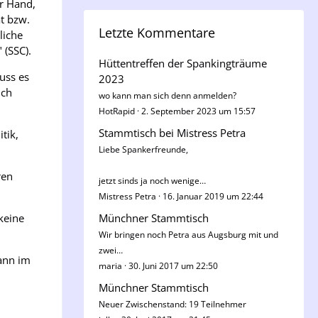
er Hand,
at bzw.
Letzte Kommentare
liche
 (SSC).
Hüttentreffen der Spankingträume
uss es
2023
ich
wo kann man sich denn anmelden?
HotRapid
2. September 2023 um 15:57
Stammtisch bei Mistress Petra
tik,
Liebe Spankerfreunde,
ren
jetzt sinds ja noch wenige…
Mistress Petra
16. Januar 2019 um 22:44
keine
Münchner Stammtisch
Wir bringen noch Petra aus Augsburg mit und
zwei…
dann im
maria
30. Juni 2017 um 22:50
Münchner Stammtisch
Neuer Zwischenstand: 19 Teilnehmer